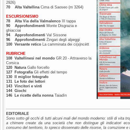
2926)
70
Alta Valtellina
Cima di Saoseo (m 3264)
ESCURSIONISMO
78
A
lta Via della Valmalenco
III tappa
90
Approfondimenti
Monte Disgrazia e
ghiacciai
94
Approfondimenti
Val Sissone
96 Approfondimenti
Zingari degli alpeggi
100 Versante retico
La camminata dei ci(a)ncètt
RUBRICHE
108
Valtellinesi nel mondo
GR 20 - Attraverso la
Corsica
120
Natura
Gallo forcello
127 Fotografia
Gli effetti del tempo
130
Il miglior fotografo
131
Le foto dei lettori
143
Vincitori e vinti
144 Giochi
146
Le ricette della nonna
Taiadìn
EDITORIALE
Sono sotto gli occhi di tutti alcuni mali del mondo moderno: stili di vita tro
a chimere create da una società che non distingue gli indicatori econ
consumo del territorio, lo spreco dissennato delle risorse, la corruzione e le