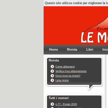
Questo sito utilizza cookie per migliorare la 
Home
Rivista
Libri
Ini
Rivista
Come abbonarsi
Verifica il tuo abbonamento
Dove trovo la rivista?
Lista riviste
Tutti i numeri
n.77 - Estate 2026