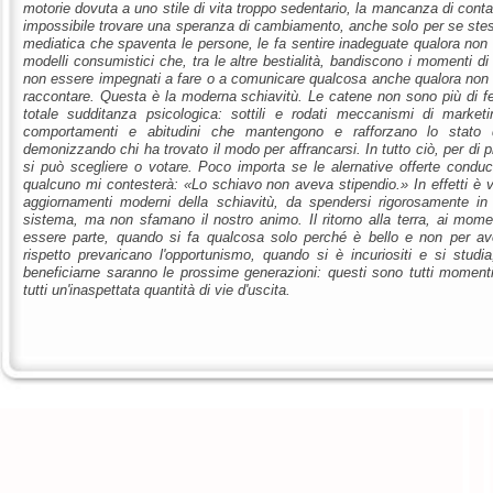
motorie dovuta a uno stile di vita troppo sedentario, la mancanza di contat
impossibile trovare una speranza di cambiamento, anche solo per se stes
mediatica che spaventa le persone, le fa sentire inadeguate qualora non s
modelli consumistici che, tra le altre bestialità, bandiscono i momenti di 
non essere impegnati a fare o a comunicare qualcosa anche qualora non s
raccontare. Questa è la moderna schiavitù. Le catene non sono più di fe
totale sudditanza psicologica: sottili e rodati meccanismi di marketi
comportamenti e abitudini che mantengono e rafforzano lo stato 
demonizzando chi ha trovato il modo per affrancarsi. In tutto ciò, per di pi
si può scegliere o votare. Poco importa se le alernative offerte condu
qualcuno mi contesterà: «Lo schiavo non aveva stipendio.» In effetti è 
aggiornamenti moderni della schiavitù, da spendersi rigorosamente in 
sistema, ma non sfamano il nostro animo. Il ritorno alla terra, ai mome
essere parte, quando si fa qualcosa solo perché è bello e non per ave
rispetto prevaricano l'opportunismo, quando si è incuriositi e si studi
beneficiarne saranno le prossime generazioni: questi sono tutti momenti 
tutti un'inaspettata quantità di vie d'uscita.