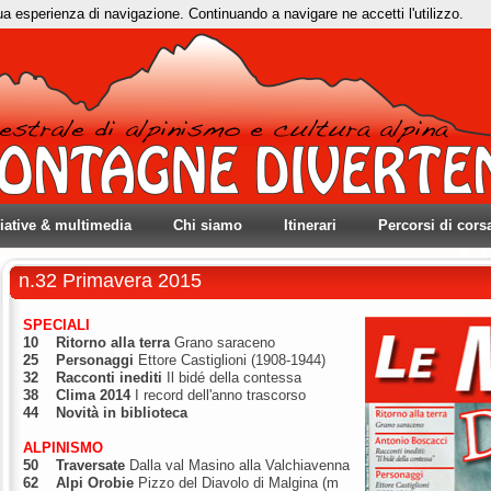
tua esperienza di navigazione. Continuando a navigare ne accetti l'utilizzo.
ziative & multimedia
Chi siamo
Itinerari
Percorsi di cors
n.32 Primavera 2015
SPECIALI
10
Ritorno alla terra
Grano saraceno
25
Personaggi
Ettore Castiglioni (1908-1944)
32
Racconti inediti
Il bidé della contessa
38
Clima 2014
I record dell'anno trascorso
44 Novità in biblioteca
ALPINISMO
50
Traversate
Dalla val Masino alla Valchiavenna
62
Alpi Orobie
Pizzo del Diavolo di Malgina (m