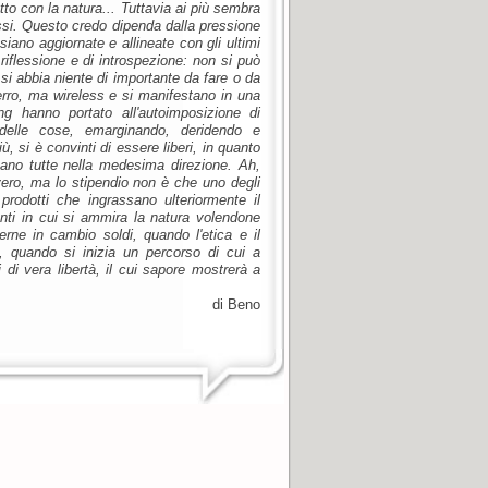
to con la natura... Tuttavia ai più sembra
si. Questo credo dipenda dalla pressione
iano aggiornate e allineate con gli ultimi
riflessione e di introspezione: non si può
i abbia niente di importante da fare o da
rro, ma wireless e si manifestano in una
ng hanno portato all'autoimposizione di
delle cose, emarginando, deridendo e
ù, si è convinti di essere liberi, in quanto
cano tutte nella medesima direzione. Ah,
vero, ma lo stipendio non è che uno degli
prodotti che ingrassano ulteriormente il
nti in cui si ammira la natura volendone
rne in cambio soldi, quando l'etica e il
a, quando si inizia un percorso di cui a
di vera libertà, il cui sapore mostrerà a
di Beno