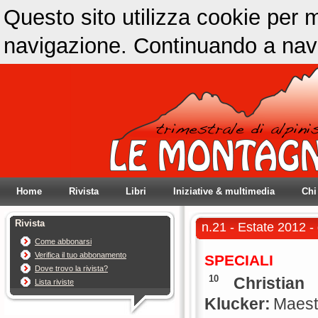
Questo sito utilizza cookie per m
navigazione. Continuando a navig
Home
Rivista
Libri
Iniziative & multimedia
Chi
Rivista
n.21 - Estate 2012 - 
Come abbonarsi
Verifica il tuo abbonamento
SPECIALI
Dove trovo la rivista?
10
Christian
Lista riviste
Klucker:
Maest