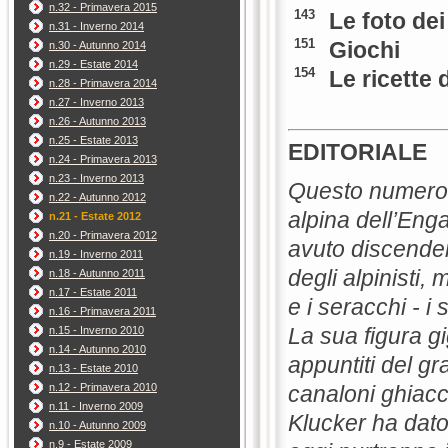
n.32 - Primavera 2015
143
Le foto dei 
n.31 - Inverno 2014
151
Giochi
n.30 - Autunno 2014
n.29 - Estate 2014
154
Le ricette 
n.28 - Primavera 2014
n.27 - Inverno 2013
n.26 - Autunno 2013
n.25 - Estate 2013
EDITORIALE
n.24 - Primavera 2013
n.23 - Inverno 2013
Questo numero d
n.22 - Autunno 2012
alpina dell’Eng
n.21 - Estate 2012
n.20 - Primavera 2012
avuto discenden
n.19 - Inverno 2011
degli alpinisti,
n.18 - Autunno 2011
n.17 - Estate 2011
e i seracchi - i s
n.16 - Primavera 2011
La sua figura gig
n.15 - Inverno 2010
n.14 - Autunno 2010
appuntiti del gra
n.13 - Estate 2010
canaloni ghiacci
n.12 - Primavera 2010
n.11 - Inverno 2009
Klucker ha dato
n.10 - Autunno 2009
n.9 - Estate 2009