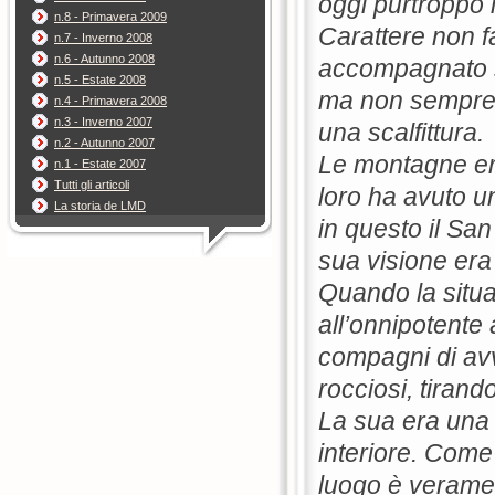
oggi purtroppo i
n.8 - Primavera 2009
Carattere non f
n.7 - Inverno 2008
n.6 - Autunno 2008
accompagnato su
n.5 - Estate 2008
ma non sempre a
n.4 - Primavera 2008
n.3 - Inverno 2007
una scalfittura.
n.2 - Autunno 2007
Le montagne eran
n.1 - Estate 2007
Tutti gli articoli
loro ha avuto u
La storia de LMD
in questo il San
sua visione era 
Quando la situaz
all’onnipotente
compagni di avv
rocciosi, tirand
La sua era una 
interiore. Come
luogo è veramen