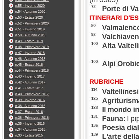
n.55 - Inverno 2020
72
Porte di V
n.54 - Autunno 2020
ITINERARI D'
n.53 - Estate 2020
n.52 - Primavera 2020
80
Valmalenco
n.51 - Inverno 2019
92
Valchiaven
n.50 - Autunno 2019
n.49 - Estate 2019
100
Alta Valtell
n.48 - Primavera 2019
n.47 - Inverno 2018
n.46 - Autunno 2018
100
Alpi Orobi
n.45 - Estate 2018
n.44 - Primavera 2018
n.43 - Inverno 2017
RUBRICHE
n.42 - Autunno 2017
n.41 - Estate 2017
114
Valtellines
n.40 - Primavera 2017
125
Agrituris
n.39 - Inverno 2016
n.38 - Autunno 2016
128
Il mondo in
n.37 - Estate 2016
131
Fauna:
I pi
n.36 - Primavera 2016
n.35 - Inverno 2015
136
Poesia dial
n.34 - Autunno 2015
139
L'arte dell
n.33 - Estate 2015