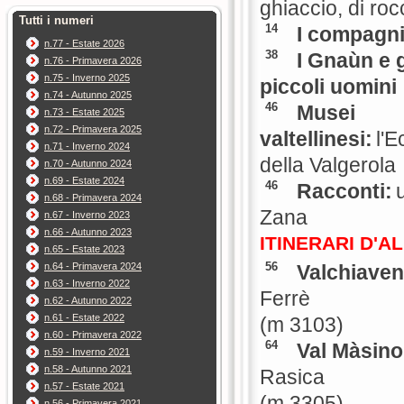
ghiaccio, di rocc
Tutti i numeri
14
I compagni
n.77 - Estate 2026
38
I Gnaùn e gl
n.76 - Primavera 2026
n.75 - Inverno 2025
piccoli uomini
n.74 - Autunno 2025
46
Musei
n.73 - Estate 2025
n.72 - Primavera 2025
valtellinesi:
l'
n.71 - Inverno 2024
della Valgerola
n.70 - Autunno 2024
n.69 - Estate 2024
46
Racconti:
n.68 - Primavera 2024
Zana
n.67 - Inverno 2023
n.66 - Autunno 2023
ITINERARI D'A
n.65 - Estate 2023
56
n.64 - Primavera 2024
Valchiaven
n.63 - Inverno 2022
Ferrè
n.62 - Autunno 2022
n.61 - Estate 2022
(m 3103)
n.60 - Primavera 2022
64
Val Màsino
n.59 - Inverno 2021
n.58 - Autunno 2021
Rasica
n.57 - Estate 2021
(m 3305)
n.56 - Primavera 2021