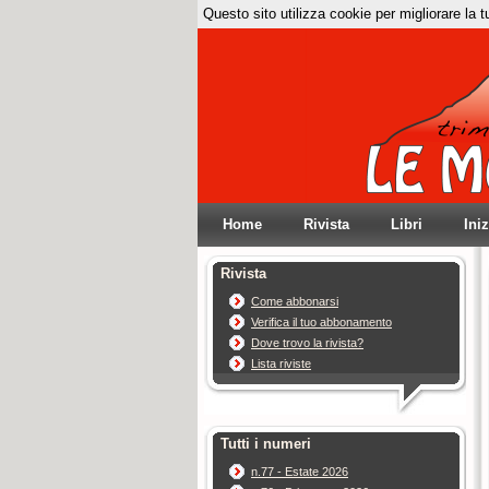
Questo sito utilizza cookie per migliorare la 
Home
Rivista
Libri
Ini
Rivista
Come abbonarsi
Verifica il tuo abbonamento
Dove trovo la rivista?
Lista riviste
Tutti i numeri
n.77 - Estate 2026