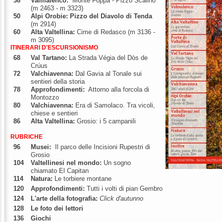
38
Valmalenco:
Monte Foppa - Pizzo Scalino
(m 2463 - m 3323)
50
Alpi Orobie: Pizzo del Diavolo di Tenda
(m 2914)
60
Alta Valtellina:
Cime di Redasco
(m 3136 -
m 3095)
ITINERARI D'ESCURSIONISMO
68
Val Tartano:
La Strada Végia del Dòs de
Crúus
72
Valchiavenna:
Dal Gavia al Tonale sui
sentieri della storia
78
Approfondimenti:
Attorno alla forcola di
Montozzo
80
Valchiavenna:
Era di Samolaco. Tra vicoli,
chiese e sentieri
86
Alta Valtellina:
Grosio: i 5 campanili
RUBRICHE
96
Musei:
Il parco delle Incisioni Rupestri di
Grosio
104
Valtellinesi nel mondo:
Un sogno
chiamato El Capitan
114
Natura:
Le torbiere montane
120
Approfondimenti:
Tutti i volti di pian Gembro
124
L'arte della fotografia:
Click d'autunno
128
Le foto dei lettori
136
Giochi