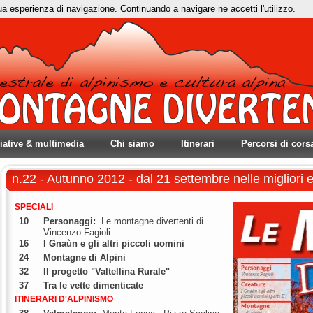
tua esperienza di navigazione. Continuando a navigare ne accetti l'utilizzo.
ziative & multimedia
Chi siamo
Itinerari
Percorsi di cors
n.22 - Autunno 2012 - dal 21 settembre nelle migliori 
SPECIALI
10
Personaggi:
Le montagne divertenti di
Vincenzo Fagioli
16
I Gnaùn e gli altri piccoli uomini
24
Montagne di Alpini
32
Il progetto "Valtellina Rurale"
37
Tra le vette dimenticate
ITINERARI D'ALPINISMO