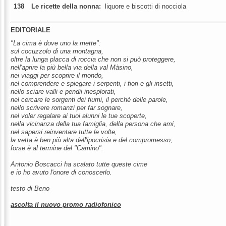
138
Le ricette della nonna:
liquore e biscotti di nocciola
EDITORIALE
"La cima è dove uno la mette":
sul cocuzzolo di una montagna,
oltre la lunga placca di roccia che non si può proteggere,
nell'aprire la più bella via della val Màsino,
nei viaggi per scoprire il mondo,
nel comprendere e spiegare i serpenti, i fiori e gli insetti,
nello sciare valli e pendii inesplorati,
nel cercare le sorgenti dei fiumi, il perchè delle parole,
nello scrivere romanzi per far sognare,
nel voler regalare ai tuoi alunni le tue scoperte,
nella vicinanza della tua famiglia, della persona che ami,
nel sapersi reinventare tutte le volte,
la vetta è ben più alta dell'ipocrisia e del compromesso,
forse è al termine del "Camino".
Antonio Boscacci ha scalato tutte queste cime
e io ho avuto l'onore di conoscerlo.
testo di Beno
ascolta il nuovo promo radiofonico