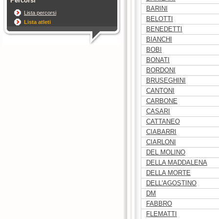
Percorsi
BARINI
Lista percorsi
BELOTTI
Lista atleti
BENEDETTI
BIANCHI
BOBI
BONATI
BORDONI
BRUSEGHINI
CANTONI
CARBONE
CASARI
CATTANEO
CIABARRI
CIARLONI
DEL MOLINO
DELLA MADDALENA
DELLA MORTE
DELL'AGOSTINO
DM
FABBRO
FLEMATTI