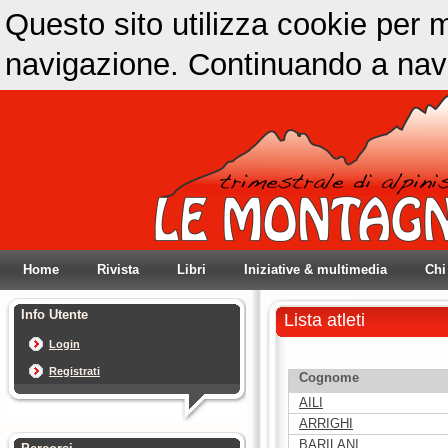
Questo sito utilizza cookie per m
navigazione. Continuando a navig
Home
Rivista
Libri
Iniziative & multimedia
Chi
Info Utente
Lista atleti
Login
Registrati
Cognome
AILI
ARRIGHI
BARILANI