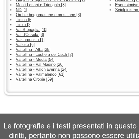
Monti Lariani e Triangolo [3]
Escursionism
ND [1]
Scialpinismo 
Orobie bergamasche e bresciane [3]
Ticino [6]
Tirolo [2]
Val Bregaglia [10]
Val d'Ossola [3]
Valcamonica [1]
Vallese [6]
Valtellina - Alta [39]
Valtellina - costiera dei Cech [2]
Valtellina - Media [54]
Valtellina - Val Masino [26]
Valtellina - Valchiavenna [24]
Valtellina - Valmalenco [61]
Valtellina Orobie [59]
Le fotografie e i testi presentati in questo
diritti, pertanto non possono essere utili