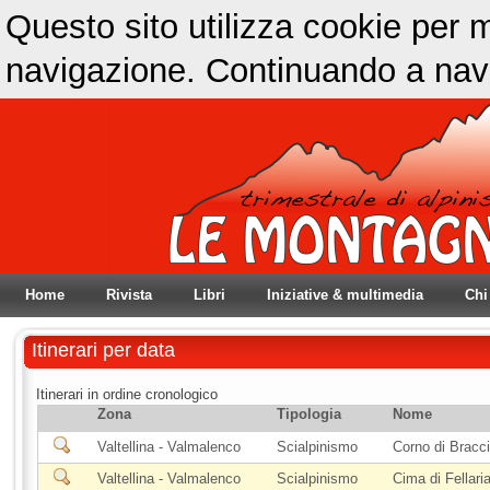
Questo sito utilizza cookie per m
navigazione. Continuando a navig
Home
Rivista
Libri
Iniziative & multimedia
Chi
Itinerari per data
Itinerari in ordine cronologico
Zona
Tipologia
Nome
Valtellina - Valmalenco
Scialpinismo
Corno di Bracc
Valtellina - Valmalenco
Scialpinismo
Cima di Fellari