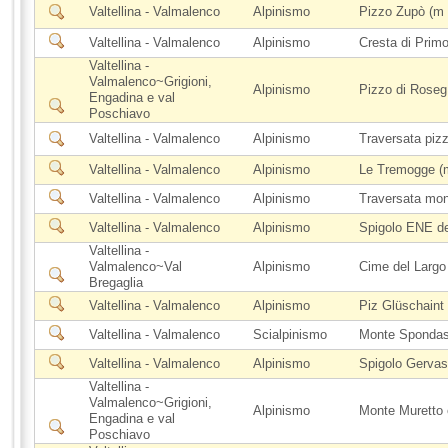
Valtellina - Valmalenco
Alpinismo
Pizzo Zupò (m 3
Valtellina - Valmalenco
Alpinismo
Cresta di Primo
Valtellina -
Valmalenco~Grigioni,
Alpinismo
Pizzo di Roseg
Engadina e val
Poschiavo
Valtellina - Valmalenco
Alpinismo
Traversata pizz
Valtellina - Valmalenco
Alpinismo
Le Tremogge (
Valtellina - Valmalenco
Alpinismo
Traversata mon
Valtellina - Valmalenco
Alpinismo
Spigolo ENE de
Valtellina -
Valmalenco~Val
Alpinismo
Cime del Largo
Bregaglia
Valtellina - Valmalenco
Alpinismo
Piz Glüschaint (
Valtellina - Valmalenco
Scialpinismo
Monte Spondasc
Valtellina - Valmalenco
Alpinismo
Spigolo Gervasu
Valtellina -
Valmalenco~Grigioni,
Alpinismo
Monte Muretto 
Engadina e val
Poschiavo