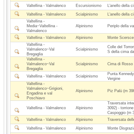
Valtellina - Valmalenco
Escursionismo
L'anello della 
Valtellina - Valmalenco
Scialpinismo
L'anello della 
Valtellina -
Media~Valtellina -
Alpinismo
Periplo della v
Valmalenco
Valtellina - Valmalenco
Alpinismo
Monte Scerscen
Valtellina -
Colle del Torro
Valmalenco~Val
Scialpinismo
S della cima d
Bregaglia
Valtellina -
Valmalenco~Val
Scialpinismo
Cima di Rosso
Bregaglia
Punta Kennedy 
Valtellina - Valmalenco
Scialpinismo
Vergine
Valtellina -
Valmalenco~Grigioni,
Alpinismo
Piz Palù (m 390
Engadina e val
Poschiavo
Traversata int
Valtellina - Valmalenco
Alpinismo
3092) - torrion
Caspoggio (m 
Valtellina - Valmalenco
Alpinismo
Traversata del
Valtellina - Valmalenco
Alpinismo
Monte Disgrazi