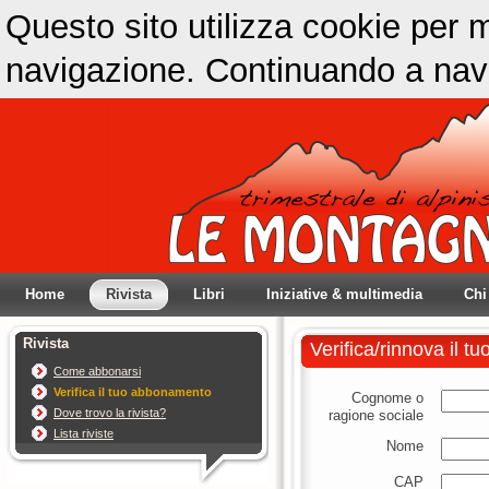
Questo sito utilizza cookie per m
navigazione. Continuando a navig
Home
Rivista
Libri
Iniziative & multimedia
Chi
Rivista
Verifica/rinnova il 
Come abbonarsi
Verifica il tuo abbonamento
Cognome o
Dove trovo la rivista?
ragione sociale
Lista riviste
Nome
CAP