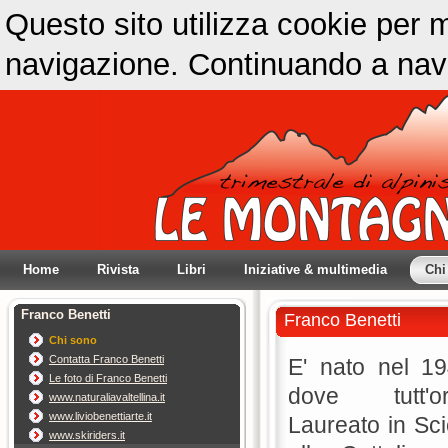
Questo sito utilizza cookie per m
navigazione. Continuando a navig
Home
Rivista
Libri
Iniziative & multimedia
Chi
Franco Benetti
Franco Benetti
Chi sono
Contatta Franco Benetti
E' nato nel 1
Le foto di Franco Benetti
dove tutt'o
www.naturaliavaltellina.it
www.liviobenettiarte.it
Laureato in Sci
www.skiriders.it