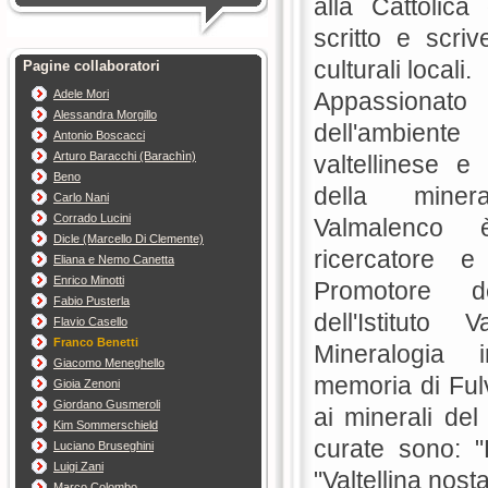
alla Cattolica
scritto e scriv
culturali locali.
Pagine collaboratori
Adele Mori
Appassionat
Alessandra Morgillo
dell'ambien
Antonio Boscacci
Arturo Baracchi (Barachìn)
valtellinese e 
Beno
della minera
Carlo Nani
Corrado Lucini
Valmalenco
Dicle (Marcello Di Clemente)
ricercatore e 
Eliana e Nemo Canetta
Enrico Minotti
Promotore de
Fabio Pusterla
dell'Istituto V
Flavio Casello
Franco Benetti
Mineralogia in
Giacomo Meneghello
memoria di Fulv
Gioia Zenoni
Giordano Gusmeroli
ai minerali del
Kim Sommerschield
curate sono: "L
Luciano Bruseghini
Luigi Zani
"Valtellina nosta
Marco Colombo