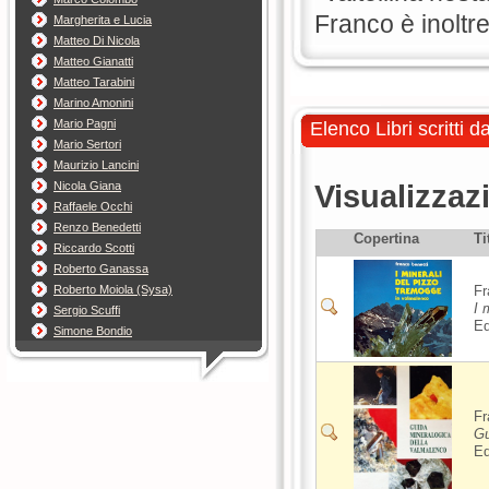
Franco è inoltr
Margherita e Lucia
Matteo Di Nicola
Matteo Gianatti
Matteo Tarabini
Marino Amonini
Mario Pagni
Elenco Libri scritti 
Mario Sertori
Maurizio Lancini
Visualizzaz
Nicola Giana
Raffaele Occhi
Renzo Benedetti
Copertina
Ti
Riccardo Scotti
Roberto Ganassa
Roberto Moiola (Sysa)
Fr
I 
Sergio Scuffi
Ed
Simone Bondio
Fr
Gu
Ed