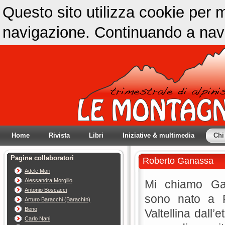
Questo sito utilizza cookie per m
navigazione. Continuando a navig
Home
Rivista
Libri
Iniziative & multimedia
Chi
Pagine collaboratori
Roberto Ganassa
Adele Mori
Alessandra Morgillo
Mi chiamo Ga
Antonio Boscacci
sono nato a 
Arturo Baracchi (Barachìn)
Beno
Valtellina dall’e
Carlo Nani