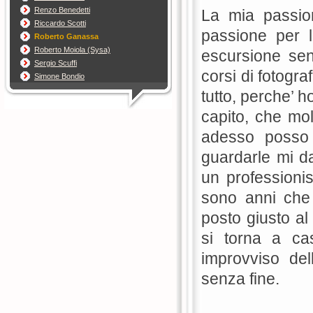
Renzo Benedetti
La mia passion
Riccardo Scotti
passione per 
Roberto Ganassa
Roberto Moiola (Sysa)
escursione sen
Sergio Scuffi
corsi di fotogr
Simone Bondio
tutto, perche’ 
capito, che mol
adesso posso 
guardarle mi d
un professionis
sono anni che
posto giusto a
si torna a ca
improvviso de
senza fine.