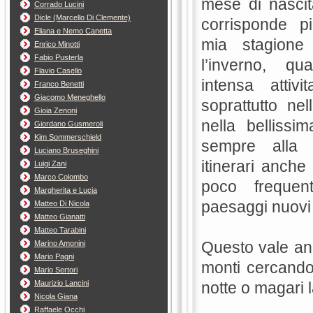
mese di nascit
Corrado Lucini
Dicle (Marcello Di Clemente)
corrisponde p
Eliana e Nemo Canetta
mia stagione 
Enrico Minotti
Fabio Pusterla
l’inverno, q
Flavio Casello
intensa attivit
Franco Benetti
Giacomo Meneghello
soprattutto nel
Gioia Zenoni
nella bellissi
Giordano Gusmeroli
Kim Sommerschield
sempre alla 
Luciano Bruseghini
itinerari anche
Luigi Zani
Marco Colombo
poco frequent
Margherita e Lucia
paesaggi nuovi 
Matteo Di Nicola
Matteo Gianatti
Matteo Tarabini
Questo vale anc
Marino Amonini
Mario Pagni
monti cercando 
Mario Sertori
Maurizio Lancini
notte o magari l
Nicola Giana
Raffaele Occhi