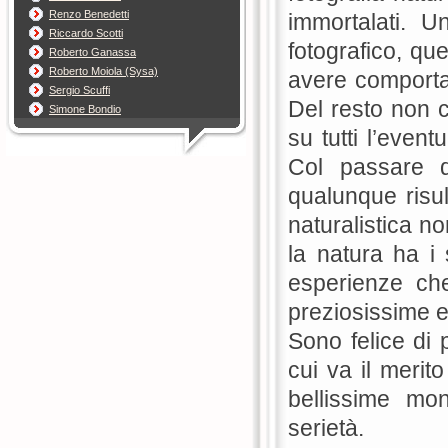
Renzo Benedetti
immortalati. U
Riccardo Scotti
fotografico, que
Roberto Ganassa
Roberto Moiola (Sysa)
avere comportame
Sergio Scuffi
Del resto non ci
Simone Bondio
su tutti l’even
Col passare 
qualunque risult
naturalistica no
la natura ha i
esperienze ch
preziosissime e 
Sono felice di 
cui va il merit
bellissime m
serietà.