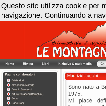
Questo sito utilizza cookie per m
navigazione. Continuando a navig
Home
Rivista
Libri
Iniziative & multimedia
Chi
Pagine collaboratori
Maurizio Lancini
Adele Mori
Alessandra Morgillo
Sono nato a Br
Antonio Boscacci
1975.
Arturo Baracchi (Barachìn)
Beno
Mi piace defi
Carlo Nani