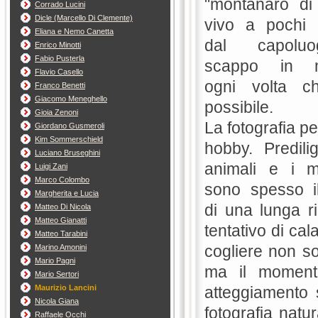
"montanaro di 
Corrado Lucini
Dicle (Marcello Di Clemente)
vivo a pochi c
Eliana e Nemo Canetta
dal capol
Enrico Minotti
Fabio Pusterla
scappo in m
Flavio Casello
ogni volta 
Franco Benetti
Giacomo Meneghello
possibile.
Gioia Zenoni
La fotografia pe
Giordano Gusmeroli
Kim Sommerschield
hobby. Predilig
Luciano Bruseghini
animali e i mi
Luigi Zani
Marco Colombo
sono spesso il
Margherita e Lucia
di una lunga r
Matteo Di Nicola
Matteo Gianatti
tentativo di cal
Matteo Tarabini
cogliere non so
Marino Amonini
Mario Pagni
ma il momento
Mario Sertori
Maurizio Lancini
atteggiamento 
Nicola Giana
fotografia natu
Raffaele Occhi