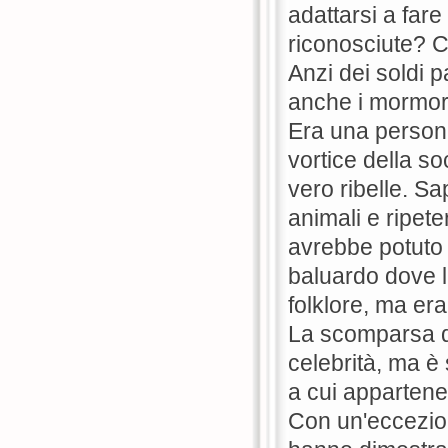
adattarsi a far
riconosciute? C
Anzi dei soldi 
anche i mormorii
Era una persona
vortice della s
vero ribelle. S
animali e ripete
avrebbe potuto 
baluardo dove l
folklore, ma era
La scomparsa di
celebrità, ma è
a cui appartenev
Con un'eccezion