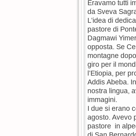
Eravamo tutti i
da Sveva Sagr
L’idea di dedic
pastore di Pont
Dagmawi Yimer, u
opposta. Se Ces
montagne dopo 
giro per il mon
l’Etiopia, per p
Addis Abeba. In
nostra lingua, 
immagini.
I due si erano c
agosto. Avevo p
pastore in alpe
di San Bernardo