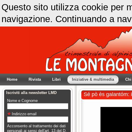
Questo sito utilizza cookie per m
navigazione. Continuando a navig
Home
Rivista
Libri
Iniziative & multimedia
Chi
Iscriviti alla newsletter LMD
Sé pò ès galantóm: i
Nome e Cognome
Indirizzo email
Acconsento al trattamento dei dati
personali ai sensi dell'art. 13 del D.