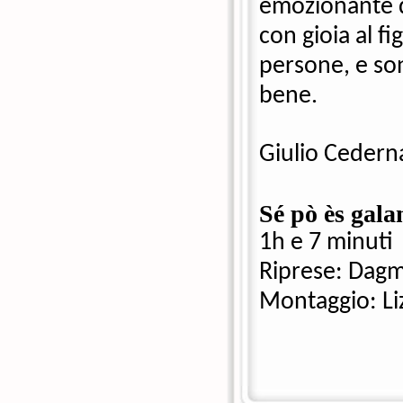
emozionante d
con gioia al fi
persone, e son
bene. 
Giulio Ceder
Sé pò ès gal
1h e 7 minuti
Riprese: Dag
Montaggio: Li