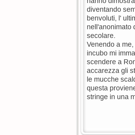
hanno dimostrat
diventando semp
benvoluti, l' ul
nell'anonimato d
secolare.
Venendo a me, h
incubo mi immag
scendere a Ron 
accarezza gli s
le mucche scal
questa provien
stringe in una m