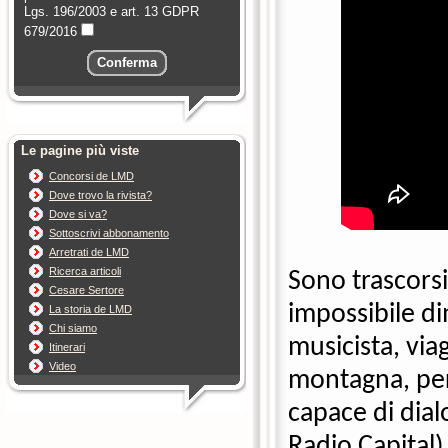
Lgs. 196/2003 e art. 13 GDPR
679/2016
Conferma
Le pagine più viste
Concorsi de LMD
Dove trovo la rivista?
Dove si va?
Sottoscrivi abbonamento
Arretrati de LMD
Ricerca articoli
Sono trascorsi
Cesare Sertore
impossibile di
La storia de LMD
Chi siamo
musicista, viag
Itinerari
Video
montagna, pers
capace di dial