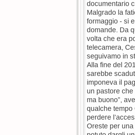
documentario 
Malgrado la fatic
formaggio - si e
domande. Da qu
volta che era po
telecamera, Ces
seguivamo in st
Alla fine del 201
sarebbe scaduta
imponeva il pag
un pastore che 
ma buono”, aven
qualche tempo C
perdere l’access
Oreste per una 
potuto dargli 