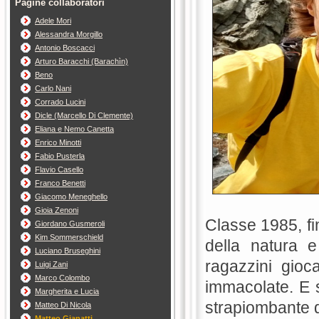
Pagine collaboratori
Adele Mori
Alessandra Morgillo
Antonio Boscacci
Arturo Baracchi (Barachìn)
Beno
Carlo Nani
Corrado Lucini
Dicle (Marcello Di Clemente)
Eliana e Nemo Canetta
Enrico Minotti
Fabio Pusterla
Flavio Casello
Franco Benetti
Giacomo Meneghello
Gioia Zenoni
Classe 1985, fin
Giordano Gusmeroli
Kim Sommerschield
della natura e
Luciano Bruseghini
ragazzini gioc
Luigi Zani
Marco Colombo
immacolate. E s
Margherita e Lucia
strapiombante d
Matteo Di Nicola
Matteo Gianatti