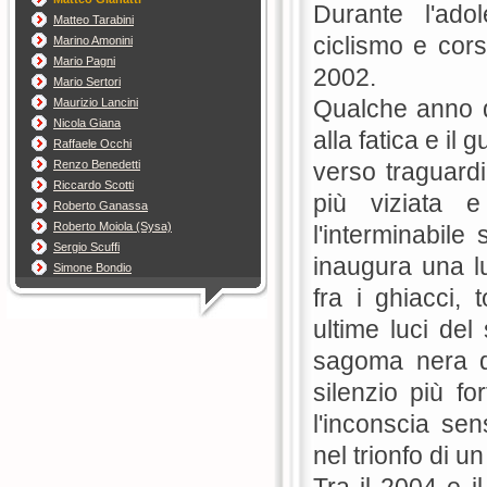
Durante l'adol
Matteo Tarabini
ciclismo e cor
Marino Amonini
Mario Pagni
2002.
Mario Sertori
Qualche anno d
Maurizio Lancini
Nicola Giana
alla fatica e il
Raffaele Occhi
Renzo Benedetti
verso traguardi
Riccardo Scotti
più viziata e
Roberto Ganassa
Roberto Moiola (Sysa)
l'interminabile 
Sergio Scuffi
inaugura una lu
Simone Bondio
fra i ghiacci, 
ultime luci del
sagoma nera del
silenzio più for
l'inconscia se
nel trionfo di u