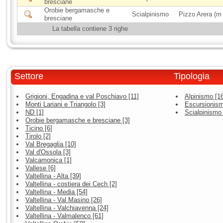
bresciane
Orobie bergamasche e
Scialpinismo
Pizzo Arera (m
bresciane
La tabella contiene 3 righe
Settore
Tipologia
Grigioni, Engadina e val Poschiavo [11]
Alpinismo [1
Monti Lariani e Triangolo [3]
Escursionism
ND [1]
Scialpinismo 
Orobie bergamasche e bresciane [3]
Ticino [6]
Tirolo [2]
Val Bregaglia [10]
Val d'Ossola [3]
Valcamonica [1]
Vallese [6]
Valtellina - Alta [39]
Valtellina - costiera dei Cech [2]
Valtellina - Media [54]
Valtellina - Val Masino [26]
Valtellina - Valchiavenna [24]
Valtellina - Valmalenco [61]