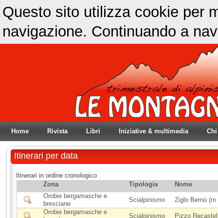
Questo sito utilizza cookie per m
navigazione. Continuando a navig
Home
Rivista
Libri
Iniziative & multimedia
Chi
Itinerari per data
Itinerari in ordine cronologico
Zona
Tipologia
Nome
Orobie bergamasche e
Scialpinismo
Ziglo Bernù (m
bresciane
Orobie bergamasche e
Scialpinismo
Pizzo Recastel