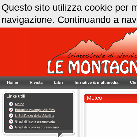
Questo sito utilizza cookie per m
navigazione. Continuando a navig
Home
Rivista
Libri
Iniziative & multimedia
Chi
Links utili
Meteo
Meteo
Bollettino valanghe AINEVA
le Schifezze della Valtellina
Gradi difficoltà arrampicata
Gradi difficoltà escursionismo