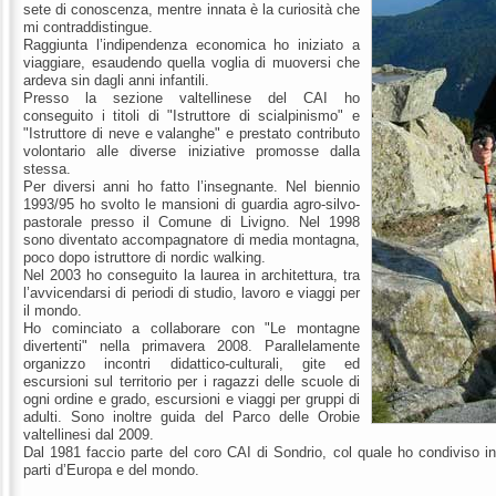
sete di conoscenza, mentre innata è la curiosità che
mi contraddistingue.
Raggiunta l’indipendenza economica ho iniziato a
viaggiare, esaudendo quella voglia di muoversi che
ardeva sin dagli anni infantili.
Presso la sezione valtellinese del CAI ho
conseguito i titoli di "Istruttore di scialpinismo" e
"Istruttore di neve e valanghe" e prestato contributo
volontario alle diverse iniziative promosse dalla
stessa.
Per diversi anni ho fatto l’insegnante. Nel biennio
1993/95 ho svolto le mansioni di guardia agro-silvo-
pastorale presso il Comune di Livigno. Nel 1998
sono diventato accompagnatore di media montagna,
poco dopo istruttore di nordic walking.
Nel 2003 ho conseguito la laurea in architettura, tra
l’avvicendarsi di periodi di studio, lavoro e viaggi per
il mondo.
Ho cominciato a collaborare con "Le montagne
divertenti" nella primavera 2008. Parallelamente
organizzo incontri didattico-culturali, gite ed
escursioni sul territorio per i ragazzi delle scuole di
ogni ordine e grado, escursioni e viaggi per gruppi di
adulti. Sono inoltre guida del Parco delle Orobie
valtellinesi dal 2009.
Dal 1981 faccio parte del coro CAI di Sondrio, col quale ho condiviso indi
parti d’Europa e del mondo.