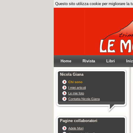
Questo sito utilizza cookie per migliorare la 
Home
Rivista
Libri
Ini
Nicola Giana
Chi sono
I miei articoli
Le mie foto
Contatta Nicola Giana
Pagine collaboratori
Adele Mori