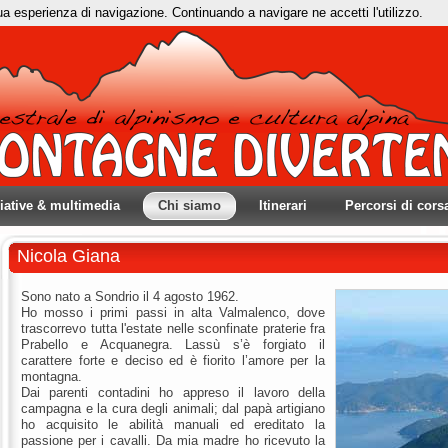
tua esperienza di navigazione. Continuando a navigare ne accetti l'utilizzo.
ziative & multimedia
Chi siamo
Itinerari
Percorsi di cors
Nicola Giana
Sono nato a Sondrio il 4 agosto 1962.
Ho mosso i primi passi in alta Valmalenco, dove
trascorrevo tutta l'estate nelle sconfinate praterie fra
Prabello e Acquanegra. Lassù s’è forgiato il
carattere forte e deciso ed è fiorito l’amore per la
montagna.
Dai parenti contadini ho appreso il lavoro della
campagna e la cura degli animali; dal papà artigiano
ho acquisito le abilità manuali ed ereditato la
passione per i cavalli. Da mia madre ho ricevuto la