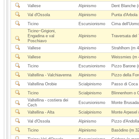
Vallese
Alpinismo
Dent Blanche (
Val d'Ossola
Alpinismo
Punta d'Arbola 
Ticino
Escursionismo
Cima dell'Uomo
Ticino~Grigioni,
Engadina e val
Alpinismo
Traversata del 
Poschiavo
Vallese
Alpinismo
Strahlhorn (m 
Vallese
Alpinismo
Weissmies (m 
Ticino
Escursionismo
Pizzo Barone (
Valtellina - Valchiavenna
Alpinismo
Pizzo della For
Valtellina Orobie
Scialpinismo
Passo di Coca
Ticino
Scialpinismo
Blinnenhorn o 
Valtellina - costiera dei
Escursionismo
Monte Brusada
Cech
Valtellina - Alta
Scialpinismo
Monte Arpesel 
Val d'Ossola
Alpinismo
Pizzo d'Andolla
Ticino
Alpinismo
Basòdino (m 327