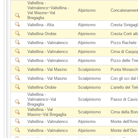
Valtellina -
Valmalenco~Valtellina -
Alpinismo
Concatenamento
Val Masino~Val
Bregaglia
Valtellina - Alta
Alpinismo
Cresta Sinigagl
Valtellina Orobie
Alpinismo
Cresta Corti al
Valtellina - Valmalenco
Alpinismo
Pizzo Rachele
Valtellina - Valmalenco
Alpinismo
Cima di Caspog
Valtellina - Valmalenco
Alpinismo
Pizzo delle Tr
Valtellina - Val Masino
Scialpinismo
Punta Moraschi
Valtellina - Val Masino
Scialpinismo
Con gli sci dal
Valtellina Orobie
Scialpinismo
L’anello del Te
Valtellina -
Valmalenco~Val
Scialpinismo
Passo di Cavis
Bregaglia
Valtellina - Val
Scialpinismo
Cima della Bon
Masino~Val Bregaglia
Valtellina - Valmalenco
Alpinismo
Monte dell'Amia
Valtellina - Valmalenco
Alpinismo
Monte dell’Oro