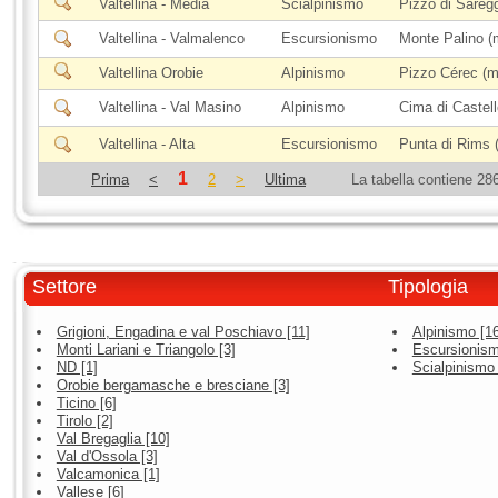
Valtellina - Media
Scialpinismo
Pizzo di Sareg
Valtellina - Valmalenco
Escursionismo
Monte Palino (
Valtellina Orobie
Alpinismo
Pizzo Cérec (m
Valtellina - Val Masino
Alpinismo
Cima di Castel
Valtellina - Alta
Escursionismo
Punta di Rims 
1
Prima
<
2
>
Ultima
La tabella contiene 286
Settore
Tipologia
Grigioni, Engadina e val Poschiavo [11]
Alpinismo [1
Monti Lariani e Triangolo [3]
Escursionism
ND [1]
Scialpinismo 
Orobie bergamasche e bresciane [3]
Ticino [6]
Tirolo [2]
Val Bregaglia [10]
Val d'Ossola [3]
Valcamonica [1]
Vallese [6]