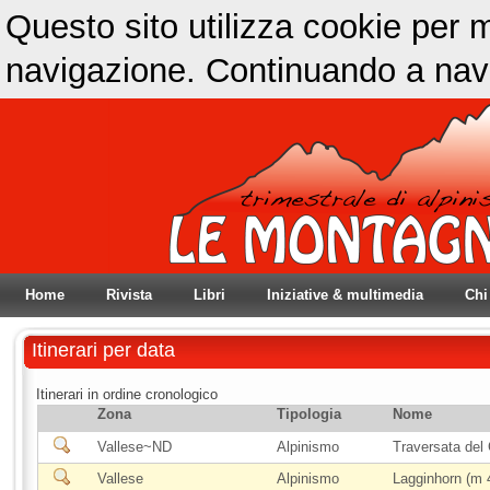
Questo sito utilizza cookie per m
navigazione. Continuando a navig
Home
Rivista
Libri
Iniziative & multimedia
Chi
Itinerari per data
Itinerari in ordine cronologico
Zona
Tipologia
Nome
Vallese~ND
Alpinismo
Traversata del
Vallese
Alpinismo
Lagginhorn (m 