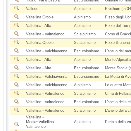
Ticino~Val d'Ossola
Escursionismo
Gridone (o mon
Vallese
Alpinismo
Breithorn (m 3
Valtellina Orobie
Alpinismo
Pizzo degli Uom
Valtellina - Alta
Alpinismo
Pizzo del Teo 
Valtellina - Valmalenco
Scialpinismo
Corno di Bracc
Valtellina Orobie
Scialpinismo
Pizzo Brunone
Valtellina - Valchiavenna
Escursionismo
L'anello del m
Valtellina - Alta
Alpinismo
Monte Alpisell
Valtellina - Alta
Escursionismo
Monte Storile 
Valtellina - Valchiavenna
Escursionismo
La Motta di Av
Valtellina - Valchiavenna
Alpinismo
Le quattro Mott
Valtellina - Valmalenco
Scialpinismo
Cima di Fellari
Valtellina - Valmalenco
Escursionismo
L'anello della 
Valtellina - Valmalenco
Scialpinismo
L'anello della 
Valtellina -
Media~Valtellina -
Alpinismo
Periplo della v
Valmalenco