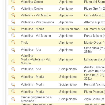
Valtellina Orobie
Alpinismo
Pizzo del Salt
Valtellina Orobie
Alpinismo
Pizzo Gro (m 2
Valtellina - Val Masino
Alpinismo
Cima d'Arcanzo
Valtellina - Valchiavenna
Alpinismo
Attorno al piz
Valtellina - Media
Escursionismo
Sui monti di Vil
Valtellina - Val Masino
Alpinismo
Punta Milano (
Tirolo
Alpinismo
Monte Ortles (
Cima Viola (m 
Valtellina - Alta
Alpinismo
3356)
Valtellina -
Media~Valtellina - Val
Alpinismo
La traversata d
Masino
Anello Cevedale
Valtellina - Alta
Scialpinismo
la Mare (m 370
Cima (m 3122),
Valtellina - Media
Scialpinismo
3231)
Valtellina - Media
Scialpinismo
Punta di Vicim
Valtellina - Media
Scialpinismo
Pizzo Painale 
Orobie bergamasche e
Scialpinismo
Ziglo Bernù (m
bresciane
Grigioni, Engadina e val
Anello del Cor