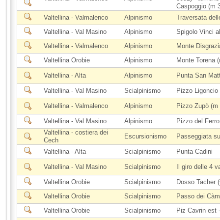
Caspoggio (m 
Valtellina - Valmalenco
Alpinismo
Traversata del
Valtellina - Val Masino
Alpinismo
Spigolo Vinci a
Valtellina - Valmalenco
Alpinismo
Monte Disgrazi
Valtellina Orobie
Alpinismo
Monte Torena (
Valtellina - Alta
Alpinismo
Punta San Mat
Valtellina - Val Masino
Scialpinismo
Pizzo Ligoncio
Valtellina - Valmalenco
Alpinismo
Pizzo Zupò (m 3
Valtellina - Val Masino
Alpinismo
Pizzo del Ferro
Valtellina - costiera dei
Escursionismo
Passeggiata su
Cech
Valtellina - Alta
Scialpinismo
Punta Cadini
Valtellina - Val Masino
Scialpinismo
Il giro delle 4 v
Valtellina Orobie
Scialpinismo
Dosso Tacher (
Valtellina Orobie
Scialpinismo
Passo dei Càme
Valtellina Orobie
Scialpinismo
Piz Cavrin est