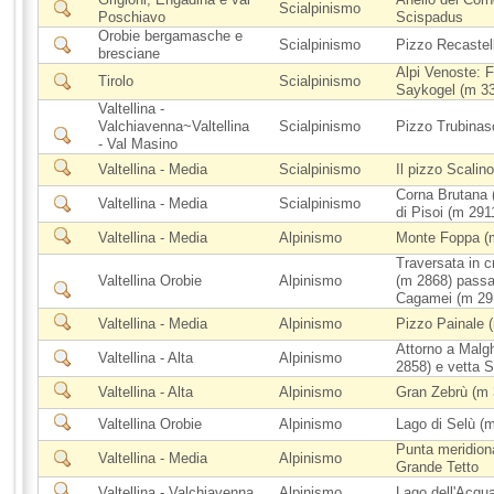
Scialpinismo
Poschiavo
Scispadus
Orobie bergamasche e
Scialpinismo
Pizzo Recastel
bresciane
Alpi Venoste: F
Tirolo
Scialpinismo
Saykogel (m 3
Valtellina -
Valchiavenna~Valtellina
Scialpinismo
Pizzo Trubinasc
- Val Masino
Valtellina - Media
Scialpinismo
Il pizzo Scalino
Corna Brutana (
Valtellina - Media
Scialpinismo
di Pisoi (m 291
Valtellina - Media
Alpinismo
Monte Foppa (m
Traversata in c
Valtellina Orobie
Alpinismo
(m 2868) passa
Cagamei (m 29
Valtellina - Media
Alpinismo
Pizzo Painale 
Attorno a Malg
Valtellina - Alta
Alpinismo
2858) e vetta S
Valtellina - Alta
Alpinismo
Gran Zebrù (m 
Valtellina Orobie
Alpinismo
Lago di Selù (
Punta meridiona
Valtellina - Media
Alpinismo
Grande Tetto
Valtellina - Valchiavenna
Alpinismo
Lago dell'Acqu