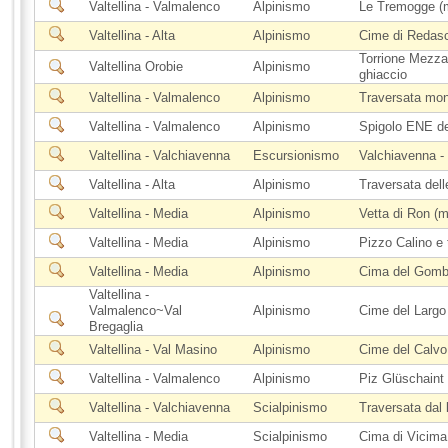
Valtellina - Valmalenco
Alpinismo
Le Tremogge (
Valtellina - Alta
Alpinismo
Cime di Redas
Torrione Mezza
Valtellina Orobie
Alpinismo
ghiaccio
Valtellina - Valmalenco
Alpinismo
Traversata mon
Valtellina - Valmalenco
Alpinismo
Spigolo ENE de
Valtellina - Valchiavenna
Escursionismo
Valchiavenna - 
Valtellina - Alta
Alpinismo
Traversata del
Valtellina - Media
Alpinismo
Vetta di Ron (m
Valtellina - Media
Alpinismo
Pizzo Calino e 
Valtellina - Media
Alpinismo
Cima del Gomb
Valtellina -
Valmalenco~Val
Alpinismo
Cime del Largo
Bregaglia
Valtellina - Val Masino
Alpinismo
Cime del Calvo
Valtellina - Valmalenco
Alpinismo
Piz Glüschaint (
Valtellina - Valchiavenna
Scialpinismo
Traversata dal 
Valtellina - Media
Scialpinismo
Cima di Vicima