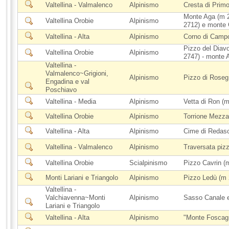
Valtellina - Valmalenco
Alpinismo
Cresta di Primo
Monte Aga (m 2
Valtellina Orobie
Alpinismo
2712) e monte 
Valtellina - Alta
Alpinismo
Corno di Campo
Pizzo del Diav
Valtellina Orobie
Alpinismo
2747) - monte A
Valtellina -
Valmalenco~Grigioni,
Alpinismo
Pizzo di Roseg
Engadina e val
Poschiavo
Valtellina - Media
Alpinismo
Vetta di Ron (m
Valtellina Orobie
Alpinismo
Torrione Mezzal
Valtellina - Alta
Alpinismo
Cime di Redas
Valtellina - Valmalenco
Alpinismo
Traversata pizz
Valtellina Orobie
Scialpinismo
Pizzo Cavrin (
Monti Lariani e Triangolo
Alpinismo
Pizzo Ledù (m 
Valtellina -
Valchiavenna~Monti
Alpinismo
Sasso Canale 
Lariani e Triangolo
Valtellina - Alta
Alpinismo
"Monte Foscagn