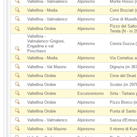
Valtellina - Valmalenco
Alpinismo
Monte Rosso (
Valtellina - Media
Alpinismo
Corni Bruciati 
Valtellina - Valmalenco
Alpinismo
Cime di Musell
Pizzo del Salto
Valtellina Orobie
Alpinismo
Tenda (N - m 2
Valtellina -
Valmalenco~Grigioni,
Alpinismo
Cresta Guzza 
Engadina e val
Poschiavo
Valtellina - Media
Alpinismo
Via Cornelius a
Valtellina - Val Masino
Alpinismo
Digrazia (m 36
Valtellina Orobie
Alpinismo
Cime del Druet
Valtellina Orobie
Alpinismo
Scotes (m 2978)
Valtellina Orobie
Escursionismo
Sirta - Tartano 
Valtellina Orobie
Alpinismo
Pizzo Biorco (
Valtellina Orobie
Alpinismo
Punta di Santo
Valtellina - Valmalenco
Alpinismo
Sassa d'Entova 
Valtellina - Val Masino
Alpinismo
Il ritorno di Kun