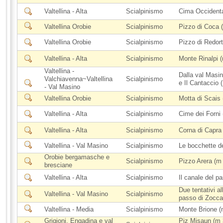
Valtellina - Alta
Scialpinismo
Cima Occidenta
Valtellina Orobie
Scialpinismo
Pizzo di Coca 
Valtellina Orobie
Scialpinismo
Pizzo di Redor
Valtellina - Alta
Scialpinismo
Monte Rinalpi 
Valtellina -
Dalla val Masin
Valchiavenna~Valtellina
Scialpinismo
e Il Cantaccio 
- Val Masino
Valtellina Orobie
Scialpinismo
Motta di Scais
Valtellina - Alta
Scialpinismo
Cime dei Forni
Valtellina - Alta
Scialpinismo
Corna di Capra
Valtellina - Val Masino
Scialpinismo
Le bocchette d
Orobie bergamasche e
Scialpinismo
Pizzo Arera (m
bresciane
Valtellina - Alta
Scialpinismo
Il canale del p
Due tentativi a
Valtellina - Val Masino
Scialpinismo
passo di Zocca
Valtellina - Media
Scialpinismo
Monte Brione (
Grigioni, Engadina e val
Piz Misaun (m 