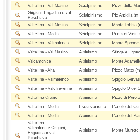
Valtellina - Val Masino
Scialpinismo
Pizzo della Me
Grigioni, Engadina e val
Scialpinismo
Piz Arpiglia (m
Poschiavo
Valtellina - Val Masino
Scialpinismo
Monte Lobbia (
Valtellina - Media
Scialpinismo
Punta di Vicim
Valtellina - Valmalenco
Scialpinismo
Monte Spondasc
Valtellina - Val Masino
Alpinismo
Sfinge e Ligon
Valcamonica
Alpinismo
Monte Adamell
Valtellina - Alta
Alpinismo
Pizzo Matto (m
Valtellina - Valmalenco
Alpinismo
Spigolo Gervasu
Valtellina - Valchiavenna
Alpinismo
Spigolo O del 
Valtellina Orobie
Alpinismo
Pizzo di Porol
Valtellina - Media
Escursionismo
L’anello del C
Valtellina - Media
Alpinismo
L’anello del Pa
Valtellina -
Valmalenco~Grigioni,
Alpinismo
Monte Muretto 
Engadina e val
Poschiavo