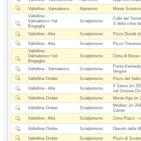
Valtellina - Valmalenco
Alpinismo
Monte Scerscen
Valtellina -
Colle del Torro
Valmalenco~Val
Scialpinismo
S della cima d
Bregaglia
Valtellina - Alta
Scialpinismo
Pizzo Dosdè (m
Valtellina - Alta
Scialpinismo
Pizzo Trevesin
Valtellina -
Valmalenco~Val
Scialpinismo
Cima di Rosso
Bregaglia
Punta Kennedy 
Valtellina - Valmalenco
Scialpinismo
Vergine
Valtellina Orobie
Scialpinismo
Pizzo del Salt
Il Sasso (m 281
Valtellina - Alta
Scialpinismo
val Grosina Oc
Valtellina Orobie
Scialpinismo
Monte Aga (m 27
Medasc (m 2647)
Valtellina Orobie
Scialpinismo
Camer
Valtellina - Alta
Scialpinismo
Cima Piazzi - 
Valtellina Orobie
Scialpinismo
Diavolo della M
Valtellina Orobie
Scialpinismo
Pizzo di Scotes