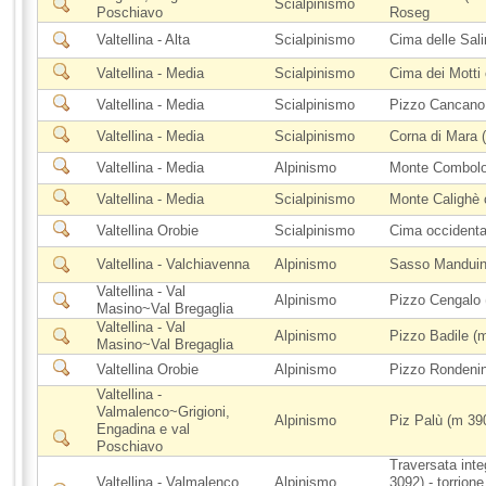
Scialpinismo
Poschiavo
Roseg
Valtellina - Alta
Scialpinismo
Cima delle Sal
Valtellina - Media
Scialpinismo
Cima dei Motti 
Valtellina - Media
Scialpinismo
Pizzo Cancano
Valtellina - Media
Scialpinismo
Corna di Mara 
Valtellina - Media
Alpinismo
Monte Combolo
Valtellina - Media
Scialpinismo
Monte Calighè 
Valtellina Orobie
Scialpinismo
Cima occidenta
Valtellina - Valchiavenna
Alpinismo
Sasso Manduino
Valtellina - Val
Alpinismo
Pizzo Cengalo 
Masino~Val Bregaglia
Valtellina - Val
Alpinismo
Pizzo Badile (m
Masino~Val Bregaglia
Valtellina Orobie
Alpinismo
Pizzo Rondenin
Valtellina -
Valmalenco~Grigioni,
Alpinismo
Piz Palù (m 390
Engadina e val
Poschiavo
Traversata int
Valtellina - Valmalenco
Alpinismo
3092) - torrion