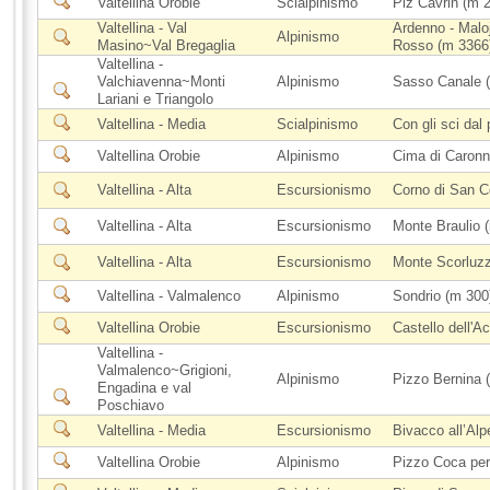
Valtellina Orobie
Scialpinismo
Piz Cavrin (m 2
Valtellina - Val
Ardenno - Maloj
Alpinismo
Masino~Val Bregaglia
Rosso (m 3366
Valtellina -
Valchiavenna~Monti
Alpinismo
Sasso Canale (
Lariani e Triangolo
Valtellina - Media
Scialpinismo
Con gli sci dal
Valtellina Orobie
Alpinismo
Cima di Caronn
Valtellina - Alta
Escursionismo
Corno di San 
Valtellina - Alta
Escursionismo
Monte Braulio 
Valtellina - Alta
Escursionismo
Monte Scorluzz
Valtellina - Valmalenco
Alpinismo
Sondrio (m 300
Valtellina Orobie
Escursionismo
Castello dell'A
Valtellina -
Valmalenco~Grigioni,
Alpinismo
Pizzo Bernina 
Engadina e val
Poschiavo
Valtellina - Media
Escursionismo
Bivacco all’Alp
Valtellina Orobie
Alpinismo
Pizzo Coca per