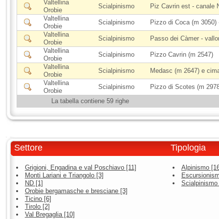
Valtellina
Scialpinismo
Piz Cavrin est - canale
Orobie
Valtellina
Scialpinismo
Pizzo di Coca (m 3050)
Orobie
Valtellina
Scialpinismo
Passo dei Càmer - vall
Orobie
Valtellina
Scialpinismo
Pizzo Cavrin (m 2547)
Orobie
Valtellina
Scialpinismo
Medasc (m 2647) e cima 
Orobie
Valtellina
Scialpinismo
Pizzo di Scotes (m 2978)
Orobie
La tabella contiene 59 righe
Settore
Tipologia
Grigioni, Engadina e val Poschiavo [11]
Alpinismo [1
Monti Lariani e Triangolo [3]
Escursionism
ND [1]
Scialpinismo 
Orobie bergamasche e bresciane [3]
Ticino [6]
Tirolo [2]
Val Bregaglia [10]