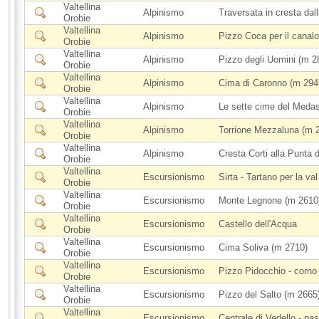
Valtellina
Alpinismo
Traversata in cresta dal
Orobie
Valtellina
Alpinismo
Pizzo Coca per il cana
Orobie
Valtellina
Alpinismo
Pizzo degli Uomini (m 2
Orobie
Valtellina
Alpinismo
Cima di Caronno (m 2945
Orobie
Valtellina
Alpinismo
Le sette cime del Meda
Orobie
Valtellina
Alpinismo
Torrione Mezzaluna (m 23
Orobie
Valtellina
Alpinismo
Cresta Corti alla Punta 
Orobie
Valtellina
Escursionismo
Sirta - Tartano per la va
Orobie
Valtellina
Escursionismo
Monte Legnone (m 2610
Orobie
Valtellina
Escursionismo
Castello dell'Acqua
Orobie
Valtellina
Escursionismo
Cima Soliva (m 2710)
Orobie
Valtellina
Escursionismo
Pizzo Pidocchio - corno
Orobie
Valtellina
Escursionismo
Pizzo del Salto (m 2665
Orobie
Valtellina
Escursionismo
Centrale di Vedello - pa