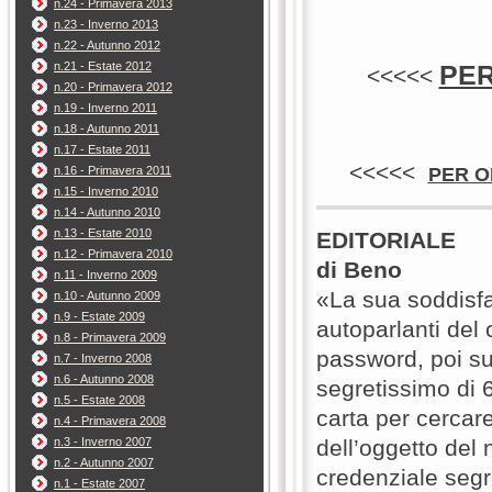
n.24 - Primavera 2013
n.23 - Inverno 2013
n.22 - Autunno 2012
n.21 - Estate 2012
PER
<<<<<
n.20 - Primavera 2012
n.19 - Inverno 2011
n.18 - Autunno 2011
n.17 - Estate 2011
<<<<<
n.16 - Primavera 2011
PER O
n.15 - Inverno 2010
n.14 - Autunno 2010
n.13 - Estate 2010
EDITORIALE
n.12 - Primavera 2010
di Beno
n.11 - Inverno 2009
«La sua soddisfa
n.10 - Autunno 2009
n.9 - Estate 2009
autoparlanti de
n.8 - Primavera 2009
password, poi su
n.7 - Inverno 2008
n.6 - Autunno 2008
segretissimo di 6
n.5 - Estate 2008
carta per cercare
n.4 - Primavera 2008
n.3 - Inverno 2007
dell’oggetto del 
n.2 - Autunno 2007
credenziale segre
n.1 - Estate 2007