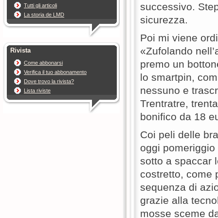
successivo. Step,
Tutti gli articoli
La storia de LMD
sicurezza.
Poi mi viene ord
«Zufolando nell’av
Rivista
premo un bottone
Come abbonarsi
Verifica il tuo abbonamento
lo smartpin, co
Dove trovo la rivista?
nessuno e trascr
Lista riviste
Trentratre, trent
bonifico da 18 e
Coi peli delle bra
oggi pomeriggio 
sotto a spaccar l
costretto, come 
sequenza di azion
grazie alla tecno
mosse sceme da e