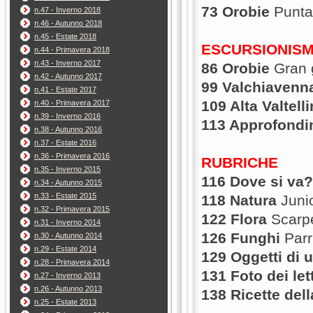
73 Orobie
Punta
n.47 - Inverno 2018
n.46 - Autunno 2018
n.45 - Estate 2018
ESCURSIONIS
n.44 - Primavera 2018
n.43 - Inverno 2017
86 Orobie
Gran 
n.42 - Autunno 2017
99 Valchiaven
n.41 - Estate 2017
109 Alta Valtell
n.40 - Primavera 2017
n.39 - Inverno 2016
113 Approfondi
n.38 - Autunno 2016
n.37 - Estate 2016
n.36 - Primavera 2016
RUBRICHE
n.35 - Inverno 2015
116 Dove si va?
n.34 - Autunno 2015
n.33 - Estate 2015
118 Natura
Junio
n.32 - Primavera 2015
122 Flora
Scarpe
n.31 - Inverno 2014
126 Funghi
Parr
n.30 - Autunno 2014
n.29 - Estate 2014
129 Oggetti di 
n.28 - Primavera 2014
131 Foto dei let
n.27 - Inverno 2013
n.26 - Autunno 2013
138 Ricette del
n.25 - Estate 2013