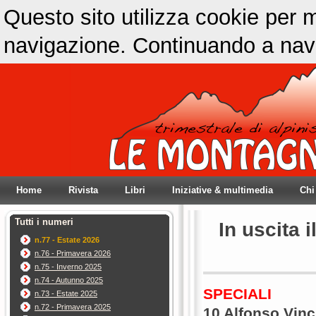
Questo sito utilizza cookie per m
navigazione. Continuando a navig
Home
Rivista
Libri
Iniziative & multimedia
Chi
Tutti i numeri
In uscita 
n.77 - Estate 2026
n.76 - Primavera 2026
n.75 - Inverno 2025
n.74 - Autunno 2025
SPECIALI
n.73 - Estate 2025
n.72 - Primavera 2025
10 Alfonso Vinc