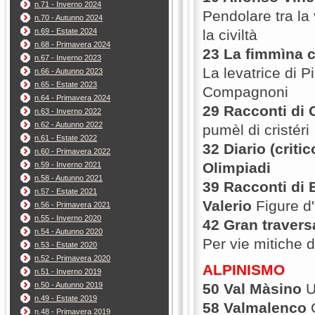
n.71 - Inverno 2024
Pendolare tra la 
n.70 - Autunno 2024
n.69 - Estate 2024
la civiltà
n.68 - Primavera 2024
23 La fimmìna c
n.67 - Inverno 2023
La levatrice di 
n.66 - Autunno 2023
n.65 - Estate 2023
Compagnoni
n.64 - Primavera 2024
29 Racconti di 
n.63 - Inverno 2022
n.62 - Autunno 2022
pumèl di cristéri
n.61 - Estate 2022
32 Diario (critic
n.60 - Primavera 2022
Olimpiadi
n.59 - Inverno 2021
n.58 - Autunno 2021
39 Racconti di 
n.57 - Estate 2021
Valerio
Figure d'
n.56 - Primavera 2021
n.55 - Inverno 2020
42 Gran travers
n.54 - Autunno 2020
Per vie mitiche 
n.53 - Estate 2020
n.52 - Primavera 2020
ALPINISMO
n.51 - Inverno 2019
n.50 - Autunno 2019
50 Val Màsino
U
n.49 - Estate 2019
58 Valmalenco
C
n.48 - Primavera 2019