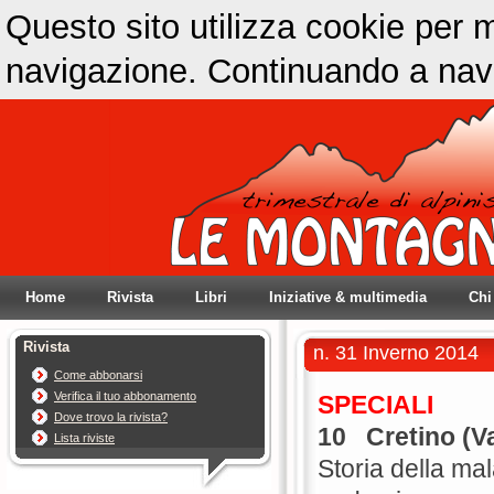
Questo sito utilizza cookie per m
navigazione. Continuando a navig
Home
Rivista
Libri
Iniziative & multimedia
Chi
Rivista
n. 31 Inverno 2014
Come abbonarsi
Verifica il tuo abbonamento
SPECIALI
Dove trovo la rivista?
10
Cretino (Va
Lista riviste
Storia della mal