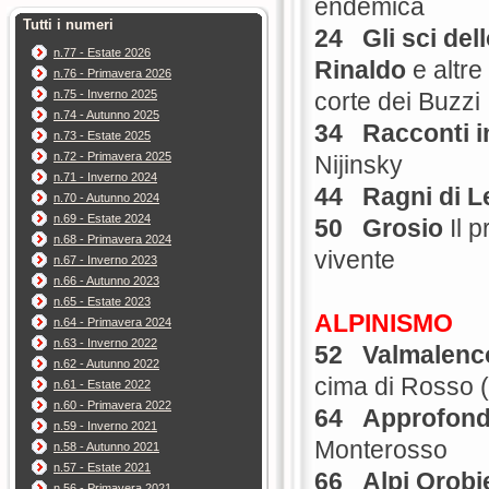
endemica
Tutti i numeri
24
Gli sci del
n.77 - Estate 2026
Rinaldo
e altre 
n.76 - Primavera 2026
n.75 - Inverno 2025
corte dei Buzzi
n.74 - Autunno 2025
34
Racconti i
n.73 - Estate 2025
n.72 - Primavera 2025
Nijinsky
n.71 - Inverno 2024
44
Ragni di 
n.70 - Autunno 2024
n.69 - Estate 2024
50 Grosio
Il 
n.68 - Primavera 2024
vivente
n.67 - Inverno 2023
n.66 - Autunno 2023
n.65 - Estate 2023
ALPINISMO
n.64 - Primavera 2024
n.63 - Inverno 2022
52
Valmalenc
n.62 - Autunno 2022
cima di Rosso 
n.61 - Estate 2022
n.60 - Primavera 2022
64
Approfond
n.59 - Inverno 2021
Monterosso
n.58 - Autunno 2021
n.57 - Estate 2021
66
Alpi Orobi
n.56 - Primavera 2021