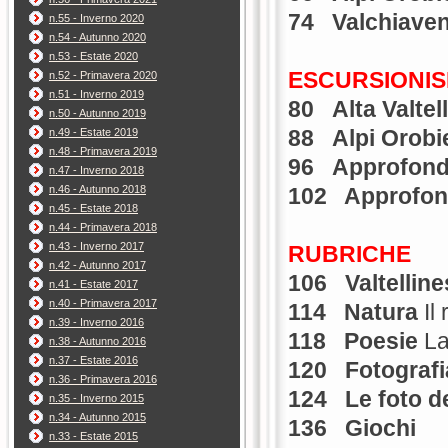
74 Valchiave
n.55 - Inverno 2020
n.54 - Autunno 2020
n.53 - Estate 2020
ESCURSIONI
n.52 - Primavera 2020
n.51 - Inverno 2019
80
A
lta Valtel
n.50 - Autunno 2019
88
Alpi Orobi
n.49 - Estate 2019
n.48 - Primavera 2019
96
Approfond
n.47 - Inverno 2018
n.46 - Autunno 2018
102 Approfon
n.45 - Estate 2018
n.44 - Primavera 2018
n.43 - Inverno 2017
RUBRICHE
n.42 - Autunno 2017
106
Valtellin
n.41 - Estate 2017
n.40 - Primavera 2017
114
Natura
Il 
n.39 - Inverno 2016
118 Poesie
La
n.38 - Autunno 2016
n.37 - Estate 2016
120
Fotografi
n.36 - Primavera 2016
124
Le foto de
n.35 - Inverno 2015
n.34 - Autunno 2015
136
Giochi
n.33 - Estate 2015