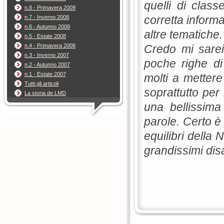
quelli di clas
n.8 - Primavera 2009
corretta informa
n.7 - Inverno 2008
n.6 - Autunno 2008
altre tematiche.
n.5 - Estate 2008
Credo mi sarei
n.4 - Primavera 2008
n.3 - Inverno 2007
poche righe di
n.2 - Autunno 2007
n.1 - Estate 2007
molti a metter
Tutti gli articoli
soprattutto per
La storia de LMD
una bellissima
parole. Certo è
equilibri della 
grandissimi disa