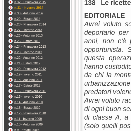
138
Le ricett
n.32 - Primavera 2015
n.31 - Inverno 2014
n.30 - Autunno 2014
EDITORIALE
n.29 - Estate 2014
Avrei voluto sc
n.28 - Primavera 2014
n.27 - Inverno 2013
deportarlo per
n.26 - Autunno 2013
anni, non c'è
n.25 - Estate 2013
n.24 - Primavera 2013
opportunista. 
n.23 - Inverno 2013
questa operazi
n.22 - Autunno 2012
n.21 - Estate 2012
hanno custodito
n.20 - Primavera 2012
da chi la mont
n.19 - Inverno 2011
n.18 - Autunno 2011
urbanizzazione 
n.17 - Estate 2011
predatori volen
n.16 - Primavera 2011
n.15 - Inverno 2010
Avrei voluto rac
n.14 - Autunno 2010
di ogni buon s
n.13 - Estate 2010
n.12 - Primavera 2010
di classe A, a 
n.11 - Inverno 2009
(solo quelli pos
n.10 - Autunno 2009
n.9 - Estate 2009