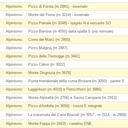
Alpinismo
Pizzo di Porola (m 2981) - invernale
Alpinismo
Monte del Forno (m 3214) - invernale
Alpinismo
Pizzo Painale (m 3248) - spigolo N e versante SO
Alpinismo
Pizzo Bernina (m 4050) dalla spalla S (via normale)
Alpinismo
Corno dei Marci (m 2805)
Alpinismo
Pizzo Malgina (m 2887)
Alpinismo
Pizzo delle Tremogge (m 3441)
Alpinismo
Pizzo Calino (m 3022)
Alpinismo
Monte Disgrazia (m 3678)
Alpinismo
Punta meridionale della corna Brutana (m 3050) - parete S
Alpinismo
Lagginhorn (m 4010) e Fletschhorn (m 3985)
Alpinismo
Monte Alpisella (m 2756) e Sasso Campana (m 2913)
Alpinismo
Pizzo d'Andolla (m 3656) - cresta E integrale
Alpinismo
La traversata dei Corni Bruciati (m 3057 - m 3114 - m 2958)
Alpinismo
Monte Foppa (m 2463) - canalino ENE