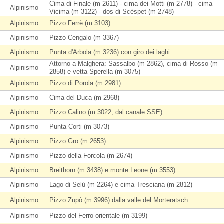
Cima di Finale (m 2611) - cima dei Motti (m 2778) - cima
Alpinismo
Vicima (m 3122) - dos di Scéspet (m 2748)
Alpinismo
Pizzo Ferrè (m 3103)
Alpinismo
Pizzo Cengalo (m 3367)
Alpinismo
Punta d'Arbola (m 3236) con giro dei laghi
Attorno a Malghera: Sassalbo (m 2862), cima di Rosso (m
Alpinismo
2858) e vetta Sperella (m 3075)
Alpinismo
Pizzo di Porola (m 2981)
Alpinismo
Cima del Duca (m 2968)
Alpinismo
Pizzo Calino (m 3022, dal canale SSE)
Alpinismo
Punta Corti (m 3073)
Alpinismo
Pizzo Gro (m 2653)
Alpinismo
Pizzo della Forcola (m 2674)
Alpinismo
Breithorn (m 3438) e monte Leone (m 3553)
Alpinismo
Lago di Selù (m 2264) e cima Tresciana (m 2812)
Alpinismo
Pizzo Zupò (m 3996) dalla valle del Morteratsch
Alpinismo
Pizzo del Ferro orientale (m 3199)