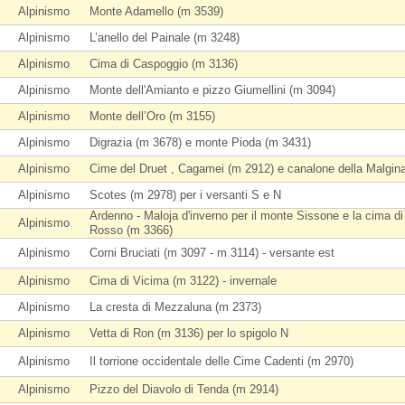
Alpinismo
Monte Adamello (m 3539)
Alpinismo
L’anello del Painale (m 3248)
Alpinismo
Cima di Caspoggio (m 3136)
Alpinismo
Monte dell'Amianto e pizzo Giumellini (m 3094)
Alpinismo
Monte dell’Oro (m 3155)
Alpinismo
Digrazia (m 3678) e monte Pioda (m 3431)
Alpinismo
Cime del Druet , Cagamei (m 2912) e canalone della Malgin
Alpinismo
Scotes (m 2978) per i versanti S e N
Ardenno - Maloja d'inverno per il monte Sissone e la cima di
Alpinismo
Rosso (m 3366)
Alpinismo
Corni Bruciati (m 3097 - m 3114) - versante est
Alpinismo
Cima di Vicima (m 3122) - invernale
Alpinismo
La cresta di Mezzaluna (m 2373)
Alpinismo
Vetta di Ron (m 3136) per lo spigolo N
Alpinismo
Il torrione occidentale delle Cime Cadenti (m 2970)
Alpinismo
Pizzo del Diavolo di Tenda (m 2914)