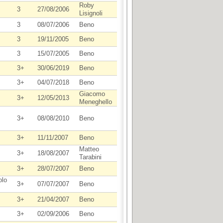
Roby
3
27/08/2006
Lisignoli
3
08/07/2006
Beno
3
19/11/2005
Beno
3
15/07/2005
Beno
3+
30/06/2019
Beno
3+
04/07/2018
Beno
Giacomo
3+
12/05/2013
Meneghello
3+
08/08/2010
Beno
3+
11/11/2007
Beno
Matteo
3+
18/08/2007
Tarabini
3+
28/07/2007
Beno
olo
3+
07/07/2007
Beno
3+
21/04/2007
Beno
3+
02/09/2006
Beno