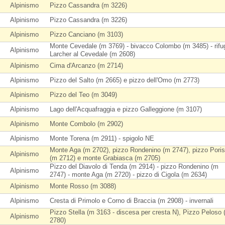
Alpinismo
Pizzo Cassandra (m 3226)
Alpinismo
Pizzo Cassandra (m 3226)
Alpinismo
Pizzo Canciano (m 3103)
Monte Cevedale (m 3769) - bivacco Colombo (m 3485) - rifu
Alpinismo
Larcher al Cevedale (m 2608)
Alpinismo
Cima d'Arcanzo (m 2714)
Alpinismo
Pizzo del Salto (m 2665) e pizzo dell'Omo (m 2773)
Alpinismo
Pizzo del Teo (m 3049)
Alpinismo
Lago dell'Acquafraggia e pizzo Galleggione (m 3107)
Alpinismo
Monte Combolo (m 2902)
Alpinismo
Monte Torena (m 2911) - spigolo NE
Monte Aga (m 2702), pizzo Rondenino (m 2747), pizzo Poris
Alpinismo
(m 2712) e monte Grabiasca (m 2705)
Pizzo del Diavolo di Tenda (m 2914) - pizzo Rondenino (m
Alpinismo
2747) - monte Aga (m 2720) - pizzo di Cigola (m 2634)
Alpinismo
Monte Rosso (m 3088)
Alpinismo
Cresta di Primolo e Corno di Braccia (m 2908) - invernali
Pizzo Stella (m 3163 - discesa per cresta N), Pizzo Peloso
Alpinismo
2780)