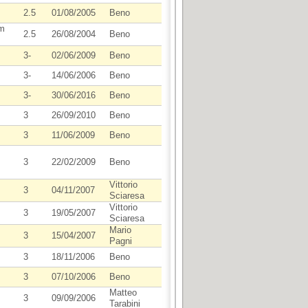
2.5
01/08/2005
Beno
(m
2.5
26/08/2004
Beno
3-
02/06/2009
Beno
3-
14/06/2006
Beno
3-
30/06/2016
Beno
3
26/09/2010
Beno
3
11/06/2009
Beno
3
22/02/2009
Beno
Vittorio
3
04/11/2007
Sciaresa
Vittorio
3
19/05/2007
Sciaresa
Mario
3
15/04/2007
Pagni
3
18/11/2006
Beno
3
07/10/2006
Beno
Matteo
3
09/09/2006
Tarabini