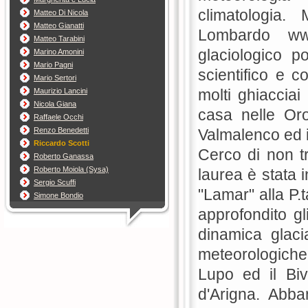
climatologia.
Matteo Di Nicola
Matteo Gianatti
Lombardo www.
Matteo Tarabini
glaciologico p
Marino Amonini
Mario Pagni
scientifico e co
Mario Sertori
molti ghiacciai
Maurizio Lancini
Nicola Giana
casa nelle Oro
Raffaele Occhi
Renzo Benedetti
Valmalenco ed 
Riccardo Scotti
Cerco di non tra
Roberto Ganassa
Roberto Moiola (Sysa)
laurea è stata 
Sergio Scuffi
"Lamar" alla P.
Simone Bondio
approfondito gl
dinamica glacia
meteorologiche 
Lupo ed il Bi
d'Arigna. Abba