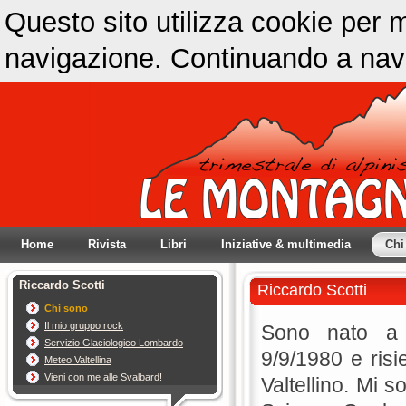
Questo sito utilizza cookie per m
navigazione. Continuando a navig
Home
Rivista
Libri
Iniziative & multimedia
Chi
Riccardo Scotti
Riccardo Scotti
Chi sono
Il mio gruppo rock
Sono nato a 
Servizio Glaciologico Lombardo
9/9/1980 e ris
Meteo Valtellina
Vieni con me alle Svalbard!
Valtellino. Mi s