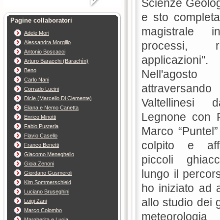
Scienze Geolog
e sto completa
Pagine collaboratori
magistrale i
Adele Mori
Alessandra Morgillo
processi, 
Antonio Boscacci
applicazioni".
Arturo Baracchi (Barachìn)
Beno
Nell'agost
Carlo Nani
attraversand
Corrado Lucini
Dicle (Marcello Di Clemente)
Valtellinesi d
Eliana e Nemo Canetta
Legnone con 
Enrico Minotti
Fabio Pusterla
Marco “Puntel”
Flavio Casello
colpito e aff
Franco Benetti
Giacomo Meneghello
piccoli ghiacc
Gioia Zenoni
lungo il percor
Giordano Gusmeroli
Kim Sommerschield
ho iniziato ad
Luciano Bruseghini
allo studio dei 
Luigi Zani
Marco Colombo
meteorolog
Margherita e Lucia