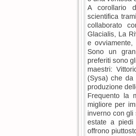
A corollario 
scientifica tra
collaborato c
Glacialis, La R
e ovviamente, 
Sono un grand
preferiti sono g
maestri: Vittor
(Sysa) che da a
produzione delle
Frequento la 
migliore per imm
inverno con gli
estate a pied
offrono piuttost