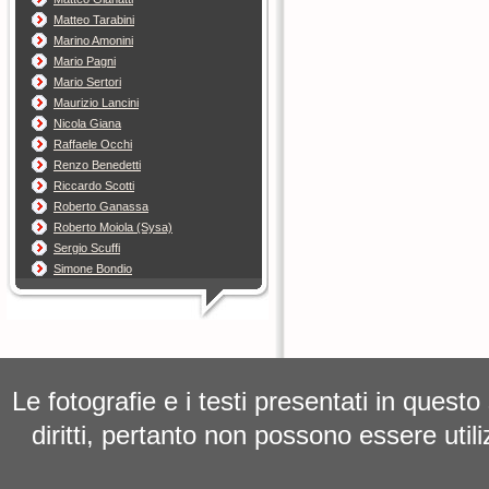
Matteo Tarabini
Marino Amonini
Mario Pagni
Mario Sertori
Maurizio Lancini
Nicola Giana
Raffaele Occhi
Renzo Benedetti
Riccardo Scotti
Roberto Ganassa
Roberto Moiola (Sysa)
Sergio Scuffi
Simone Bondio
Le fotografie e i testi presentati in questo
diritti, pertanto non possono essere utili