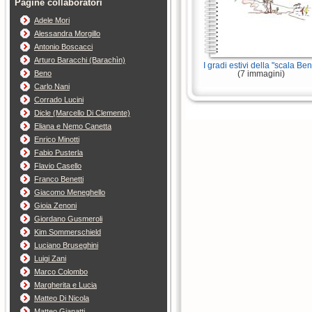
Pagine collaboratori
Adele Mori
Alessandra Morgillo
Antonio Boscacci
Arturo Baracchi (Barachìn)
I gradi estivi della "scala Be
Beno
(
7 immagini
)
Carlo Nani
Corrado Lucini
Dicle (Marcello Di Clemente)
Eliana e Nemo Canetta
Enrico Minotti
Fabio Pusterla
Flavio Casello
Franco Benetti
Giacomo Meneghello
Gioia Zenoni
Giordano Gusmeroli
Kim Sommerschield
Luciano Bruseghini
Luigi Zani
Marco Colombo
Margherita e Lucia
Matteo Di Nicola
Matteo Gianatti