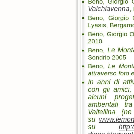
Beno, Giorgio 
Valchiavenna
,
Beno, Giorgio 
Lyasis, Bergam
Beno, Giorgio O
2010
Le Monta
Beno,
Sondrio 2005
Beno,
Le Monta
attraverso foto
In anni di atti
con gli amici,
alcuni progett
ambentati tr
Valtellina (ne
su
www.lemont
su
http: