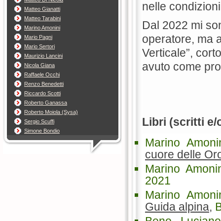
nelle condizion
Matteo Gianatti
Matteo Tarabini
Dal 2022 mi so
Marino Amonini
operatore, ma a
Mario Pagni
Mario Sertori
Verticale”, cor
Maurizio Lancini
avuto come prot
Nicola Giana
Raffaele Occhi
Renzo Benedetti
Riccardo Scotti
Roberto Ganassa
Roberto Moiola (Sysa)
Libri (scritti e
Sergio Scuffi
Simone Bondio
Marino Amoni
cuore delle Oro
Marino Amonin
2021
Marino Amoni
Guida alpina
,
B