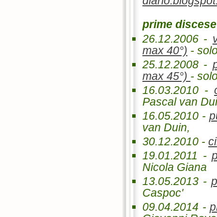
diario.blogspot.
prime discese 
26.12.2006 -
max 40°)
- sol
25.12.2008 -
max 45°)
- sol
16.03.2010 -
Pascal van Du
16.05.2010 -
p
van Duin,
30.12.2010 -
c
19.01.2011 -
Nicola Giana
13.05.2013 -
p
Caspoc'
09.04.2014 -
p