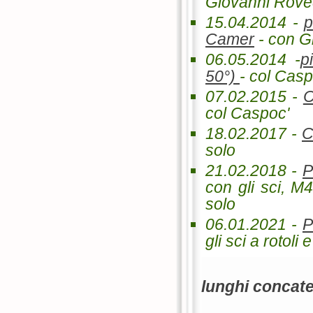
Giovanni Roved
15.04.2014 -
p
Camer
- con G
06.05.2014 -
p
50°)
- col Cas
07.02.2015 -
C
col Caspoc'
18.02.2017 -
C
solo
21.02.2018 -
P
con gli sci, M4
solo
06.01.2021 -
P
gli sci a rotol
lunghi concat