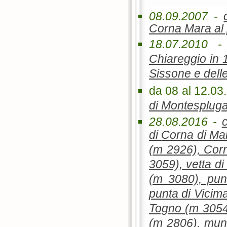
08.09.2007 -
Corna Mara al 
18.07.2010 
Chiareggio in 
Sissone e delle
da 08 al 12.03
di Montespluga
28.08.2016 -
di
Corna di Ma
(m 2926), Corn
3059), vetta d
(m 3080), pun
punta di Vicima
Togno (m 3054
(m 2806), mun