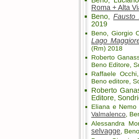
Beno, Luciano
Roma + Alta Vi
Beno,
Fausto 
2019
Beno, Giorgio 
Lago Maggiore 
(Rm) 2018
Roberto Ganas
Beno Editore, S
Raffaele Occh
Beno editore, S
Roberto Gana
Editore, Sondr
Eliana e Nemo 
Valmalenco
, Be
Alessandra Mor
selvagge
, Beno