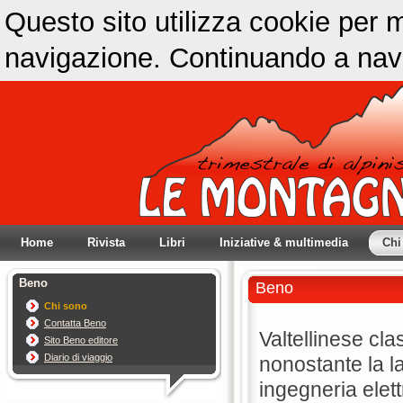
Questo sito utilizza cookie per m
navigazione. Continuando a navig
Home
Rivista
Libri
Iniziative & multimedia
Chi
Beno
Beno
Chi sono
Contatta Beno
Valtellinese cl
Sito Beno editore
Diario di viaggio
nonostante la l
ingegneria elett