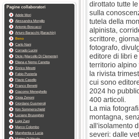
dirottato tutte le
Pagine collaboratori
sulla conoscenz
Adele Mori
tutela della mo
Alessandra Morgillo
Antonio Boscacci
alpinista, corri
Arturo Baracchi (Barachìn)
scrittore, giorna
Beno
Carlo Nani
fotografo, divul
Corrado Lucini
editore di libri 
Dicle (Marcello Di Clemente)
Eliana e Nemo Canetta
territorio alpin
Enrico Minotti
la rivista trimes
Fabio Pusterla
Flavio Casello
cui sono editore
Franco Benetti
2024 ho pubblic
Giacomo Meneghello
Gioia Zenoni
400 articoli.
Giordano Gusmeroli
La mia fotograf
Kim Sommerschield
montagna, senz
Luciano Bruseghini
Luigi Zani
all’isolamento d
Marco Colombo
severi: dalle ve
Margherita e Lucia
Matteo Di Nicola